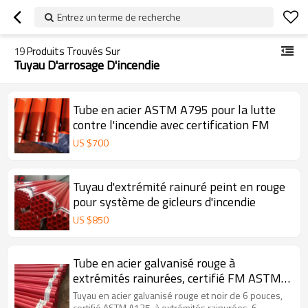
Entrez un terme de recherche
19
Produits Trouvés Sur
Tuyau D'arrosage D'incendie
Tube en acier ASTM A795 pour la lutte
contre l'incendie avec certification FM
US $
700
Tuyau d'extrémité rainuré peint en rouge
pour système de gicleurs d'incendie
US $
850
Tube en acier galvanisé rouge à
extrémités rainurées, certifié FM ASTM
A135 A795
Tuyau en acier galvanisé rouge et noir de 6 pouces,
certifié ASTM A135, à extrémités rainurées, 6