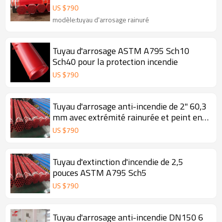
US $
790
modèle:tuyau d'arrosage rainuré
Tuyau d'arrosage ASTM A795 Sch10
Sch40 pour la protection incendie
US $
790
Tuyau d'arrosage anti-incendie de 2" 60,3
mm avec extrémité rainurée et peint en
rouge
US $
790
Tuyau d'extinction d'incendie de 2,5
pouces ASTM A795 Sch5
US $
790
Tuyau d'arrosage anti-incendie DN150 6