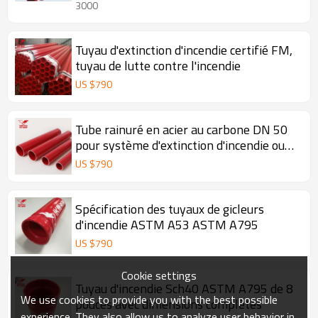
3000
Tuyau d'extinction d'incendie certifié FM,
tuyau de lutte contre l'incendie
US $
790
Tube rainuré en acier au carbone DN 50
pour système d'extinction d'incendie ou
de distribution d'eau
US $
790
Spécification des tuyaux de gicleurs
d'incendie ASTM A53 ASTM A795
US $
790
Cookie settings
Tuyau d'incendie Sch40 ASTM A795 de 8
We use cookies to provide you with the best possible
pouces avec dimensions complètes
experience. They also allow us to analyze user behavior in