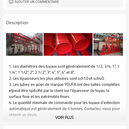
AJOUTER UN COMMENTAIRE
rainurées
Description
1. Les diamètres des tuyaux sont généralement de 1/2, 3/4, 1", 1
1/4", 1 1/2", 2", 2 1/2", 3", 4", 5", 6" et 8".
2. Les épaisseurs les plus utilisées sont sch10 et sch40.
3. Les tubes en acier de marque YOUFA ont des tailles complètes
et
peut être spécifié par le client sur l'épaisseur du tuyau, la
surface finie et les extrémités finies.
4. La quantité minimale de commande pour les tuyaux d'extinction
automatique est généralement de 5 tonnes. Contactez-nous pour
obtenir un devis.
VOIR PLUS
5. Extrémités de tuyaux finies : extrémité rainurée roulée,
extrémité fendue.