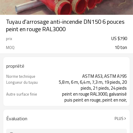
Tuyau d'arrosage anti-incendie DN150 6 pouces
peint en rouge RAL3000
US $
790
prix
10 ton
MOQ
propriété
ASTM A53, ASTM A795
Norme technique
5,8 m, 6 m, 6,4 m, 7,3 m, 19 pieds, 20
Longueur du tuyau
pieds, 21 pieds, 24 pieds
peint en rouge RAL3000, galvanisé
Autre surface finie
puis peint en rouge, peint en noir,
enduit d'époxy, huilé antirouille ou nu
sans traitement de surface
la surface finie peut être spécifiée
À propos de la surface finie
Évaluation
PLUS
par les clients
Tube en acier avec extrémités
Nom du produit