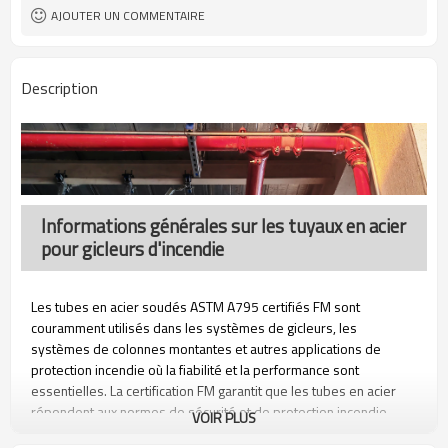
haute qualité
AJOUTER UN COMMENTAIRE
DN20-DN250
Taille
Acier au carbone
Matériel
Emballage en bande d'acier
Emballage
Description
Construction de conduites de
Usage
fluides, de gaz et de pétrole, etc.
Lisse ou fileté avec douilles ou
Protecteur d'extrémité
biseauté avec capuchons en
plastique
Informations générales sur les tuyaux en acier
pour gicleurs d'incendie
Les tubes en acier soudés ASTM A795 certifiés FM sont
couramment utilisés dans les systèmes de gicleurs, les
systèmes de colonnes montantes et autres applications de
protection incendie où la fiabilité et la performance sont
essentielles. La certification FM garantit que les tubes en acier
répondent aux normes de sécurité et de protection incendie.
VOIR PLUS