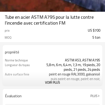
Tube en acier ASTM A795 pour la lutte contre
l'incendie avec certification FM
US $
700
prix
5 ton
MOQ
propriété
ASTM A53, ASTM A795
Norme technique
5,8 m, 6 m, 6,4 m, 7,3 m, 19 pieds, 20
Longueur du tuyau
pieds, 21 pieds, 24 pieds
peint en rouge RAL3000, galvanisé
Autre surface finie
puis peint en rouge, peint en noir,
VOIR PLUS
enduit d'époxy, huilé antirouille ou nu
sans traitement de surface
la surface finie peut être spécifiée
À propos de la surface finie
Évaluation
PLUS
par les clients
tuyaux de lutte contre l'incendie de
Nom de l'article