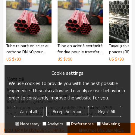
Tube rainuré en acier au
Tube en acier à extrémité
Tuyau galvani
carbone DN 50 pour
fendue pour le transfert
pouces (88,9 
système d'extinction
d'eau
extrémité rai
US $
790
US $
790
US $
790
d'incendie ou de
roulée
distribution d'eau
Cookie settings
Mots clé
We use cookies to provide you with the best possible
Tubes en acier à extrémités rainurées
experience. They also allow us to analyze user behavior in
Tube en acier galvanisé à extrémités rainurées
order to constantly improve the website for you.
Tuyau d'arrosage d'incendie
Tube en acier galvanisé rouge à extrémités rainurées A795
Accept all
Accept Selection
Reject All
Certificat FM ASTM A135 A795 Rainure galvanisée rouge
Necessary
Analytics
Preferences
Marketing
AJOUTER À LA LISTE DE SOUHAITS
ENVOYER UNE DEMANDE