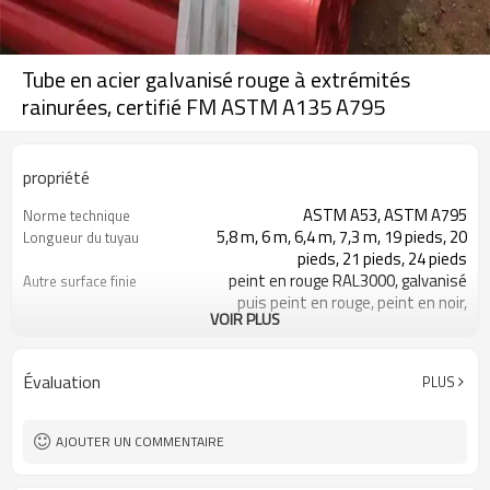
Tube en acier galvanisé rouge à extrémités
rainurées, certifié FM ASTM A135 A795
propriété
ASTM A53, ASTM A795
Norme technique
5,8 m, 6 m, 6,4 m, 7,3 m, 19 pieds, 20
Longueur du tuyau
pieds, 21 pieds, 24 pieds
peint en rouge RAL3000, galvanisé
Autre surface finie
puis peint en rouge, peint en noir,
VOIR PLUS
enduit d'époxy, huilé antirouille ou nu
sans traitement de surface
la surface finie peut être spécifiée
À propos de la surface finie
Évaluation
PLUS
par les clients
tuyaux de lutte contre l'incendie de
Nom de l'article
haute qualité
AJOUTER UN COMMENTAIRE
DN20-DN250
Taille
Acier au carbone
Matériel