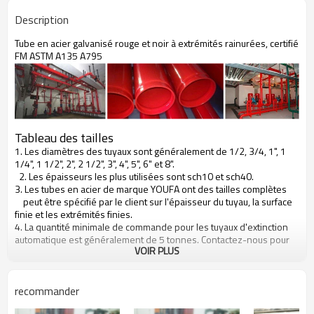
Emballage en bande d'acier
Emballage
Description
Construction de conduites de
Usage
fluides, de gaz et de pétrole, etc.
Tube en acier galvanisé rouge et noir à extrémités rainurées, certifié
Lisse ou fileté avec douilles ou
Protecteur d'extrémité
FM ASTM A135 A795
biseauté avec capuchons en
plastique
Tableau des tailles
1. Les diamètres des tuyaux sont généralement de 1/2, 3/4, 1", 1
1/4", 1 1/2", 2", 2 1/2", 3", 4", 5", 6" et 8".
2. Les épaisseurs les plus utilisées sont sch10 et sch40.
3. Les tubes en acier de marque YOUFA ont des tailles complètes
peut être spécifié par le client sur l'épaisseur du tuyau, la surface
finie et les extrémités finies.
4. La quantité minimale de commande pour les tuyaux d'extinction
automatique est généralement de 5 tonnes. Contactez-nous pour
VOIR PLUS
obtenir un devis !
recommander