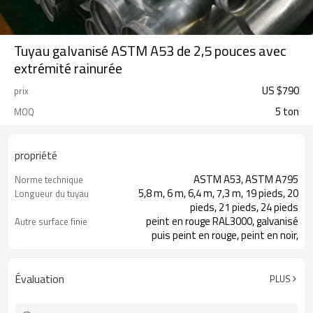
Tuyau galvanisé ASTM A53 de 2,5 pouces avec
extrémité rainurée
US $
790
prix
5 ton
MOQ
propriété
ASTM A53, ASTM A795
Norme technique
5,8 m, 6 m, 6,4 m, 7,3 m, 19 pieds, 20
Longueur du tuyau
pieds, 21 pieds, 24 pieds
peint en rouge RAL3000, galvanisé
Autre surface finie
puis peint en rouge, peint en noir,
enduit d'époxy, huilé antirouille ou nu
sans traitement de surface
la surface finie peut être spécifiée
À propos de la surface finie
Évaluation
PLUS
par les clients
Tube en acier avec extrémités
Nom du produit