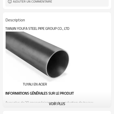
AJOUTER UN COMMENTAIRE
rainurées
Description
TIANJIN YOUFA STEEL PIPE GROUP CO., LTD
TUYAU EN ACIER
INFORMATIONS GÉNÉRALES SUR LE PRODUIT
Avec plus de
20 ans
expérience de la production de tuyaux,
VOIR PLUS
nous
Groupe de tubes en acier Tianjin Youfa
a reçu de nombreux
éloges de la part de nos clients pour
belle qualité
, gamme complète