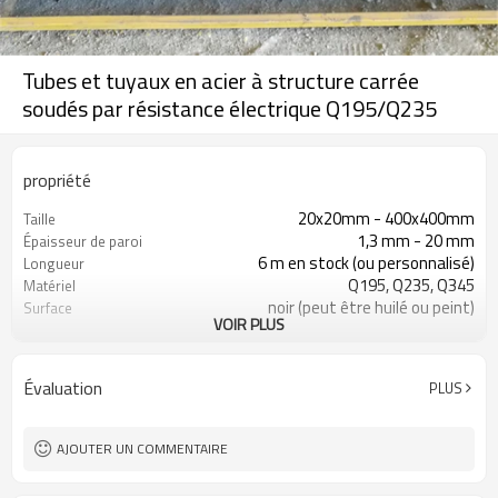
Tubes et tuyaux en acier à structure carrée
soudés par résistance électrique Q195/Q235
propriété
20x20mm - 400x400mm
Taille
1,3 mm - 20 mm
Épaisseur de paroi
6 m en stock (ou personnalisé)
Longueur
Q195, Q235, Q345
Matériel
noir (peut être huilé ou peint)
Surface
VOIR PLUS
en paquets avec emballage PVC
Emballer
d'exportation
ASTM A53 Gr. A, B, C
Standard
Évaluation
PLUS
10
Lignes de production
800 000 tonnes par an
Capacité de production
construction, matériau de
Application
AJOUTER UN COMMENTAIRE
construction