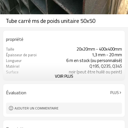
Tube carré ms de poids unitaire 50x50
propriété
20x20mm - 400x400mm
Taille
1,3 mm - 20 mm
Épaisseur de paroi
6 m en stock (ou personnalisé)
Longueur
Q195, Q235, Q345
Matériel
noir (peut être huilé ou peint)
Surface
VOIR PLUS
en paquets avec emballage PVC
Emballer
d'exportation
ASTM A53 Gr. A, B, C
Standard
Évaluation
PLUS
10
Lignes de production
800 000 tonnes par an
Capacité de production
construction, matériau de
Application
AJOUTER UN COMMENTAIRE
construction