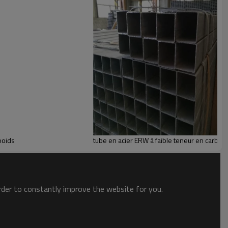
poids
tube en acier ERW à faible teneur en carbone
order to constantly improve the website for you.