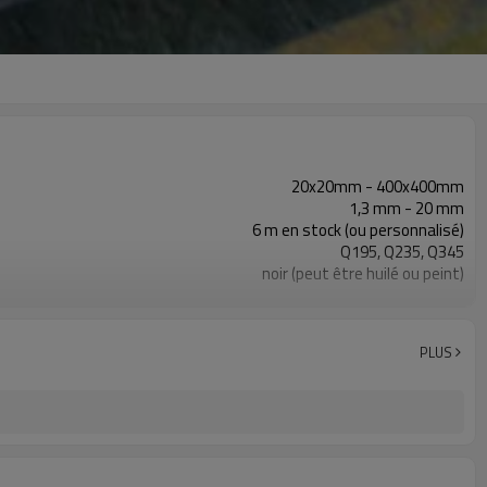
20x20mm - 400x400mm
1,3 mm - 20 mm
6 m en stock (ou personnalisé)
Q195, Q235, Q345
noir (peut être huilé ou peint)
en paquets avec emballage PVC d'exportation
ASTM A53 Gr. A, B, C
10
PLUS
800 000 tonnes par an
construction, matériau de construction