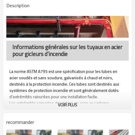
Description
Informations générales sur les tuyaux en acier
pour gicleurs d'incendie
La norme ASTM A795 est une spécification pour les tubes en
acier soudés et sans soudure, galvanisés à chaud et noirs,
destinés à la protection incendie. Ces tubes sont destinés aux
systèmes de protection incendie et sont généralement dotés
d'extrémités rainurées pour une installation facile.
Les extrémités rainurées des tubes en acier au carbone
VOIR PLUS
permettent des connexions rapides et sécurisées à l'aide de
raccords mécaniques, souvent utilisés dans les systèmes de
recommander
protection incendie pour leur fiabilité et leur facilité d'installation.