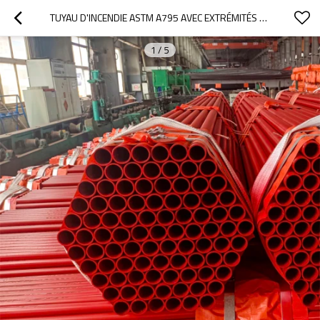
TUYAU D'INCENDIE ASTM A795 AVEC EXTRÉMITÉS RAINURÉES
1
/
5