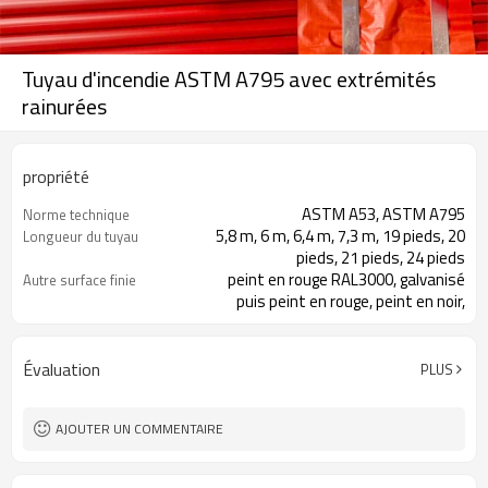
Tuyau d'incendie ASTM A795 avec extrémités
rainurées
propriété
ASTM A53, ASTM A795
Norme technique
5,8 m, 6 m, 6,4 m, 7,3 m, 19 pieds, 20
Longueur du tuyau
pieds, 21 pieds, 24 pieds
peint en rouge RAL3000, galvanisé
Autre surface finie
puis peint en rouge, peint en noir,
enduit d'époxy, huilé antirouille ou nu
sans traitement de surface
la surface finie peut être spécifiée
À propos de la surface finie
Évaluation
PLUS
par les clients
AJOUTER UN COMMENTAIRE