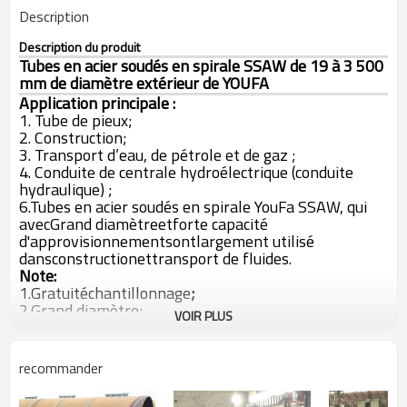
Description
Description du produit
Tubes en acier soudés en spirale SSAW de 19 à 3 500
mm de diamètre extérieur de YOUFA
Application principale :
1. Tube de pieux;
2. Construction;
3. Transport d’eau, de pétrole et de gaz ;
4. Conduite de centrale hydroélectrique (conduite
hydraulique) ;
6.
Tubes en acier soudés en spirale YouFa SSAW, qui
avec
Grand diamètre
et
forte capacité
d'approvisionnement
sont
largement utilisé
dans
construction
et
transport de fluides.
Note:
1.
Gratuit
échantillonnage
;
2.
Grand diamètre;
VOIR PLUS
3.
API 5L, ISO
agréé;
4.
100%
après-vente
assurance qualité.
5.
Toutes les autres spécifications
de
Tubes en acier
recommander
soudés en spirale SSAW
sont disponibles
selon vos
besoins (OEM et ODM) !
Prix d'usine
vous obtiendrez