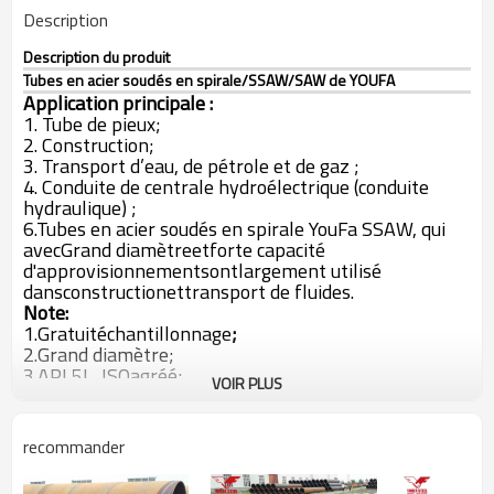
Description
Description du produit
Tubes en acier soudés en spirale/SSAW/SAW de YOUFA
Application principale :
1. Tube de pieux;
2. Construction;
3. Transport d’eau, de pétrole et de gaz ;
4. Conduite de centrale hydroélectrique (conduite
hydraulique) ;
6.
Tubes en acier soudés en spirale YouFa SSAW, qui
avec
Grand diamètre
et
forte capacité
d'approvisionnement
sont
largement utilisé
dans
construction
et
transport de fluides.
Note:
1.
Gratuit
échantillonnage
;
2.
Grand diamètre;
3.
API 5L, ISO
agréé;
VOIR PLUS
4.
100%
après-vente
assurance qualité.
5.
Toutes les autres spécifications
de
Tubes en acier
soudés en spirale SSAW
sont disponibles
selon vos
recommander
besoins (OEM et ODM) !
Prix d'usine
vous obtiendrez
de
Groupe YouFa
.