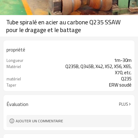
Tube spiralé en acier au carbone Q235 SSAW
pour le dragage et le battage
propriété
1m-30m
Longueur
Q235B, Q345B, X42, X52, X56, X65,
Matériel
X70, etc.
Q235
matériel
ERW soudé
Taper
YOUFA
Nom de marque
Évaluation
PLUS
AJOUTER UN COMMENTAIRE