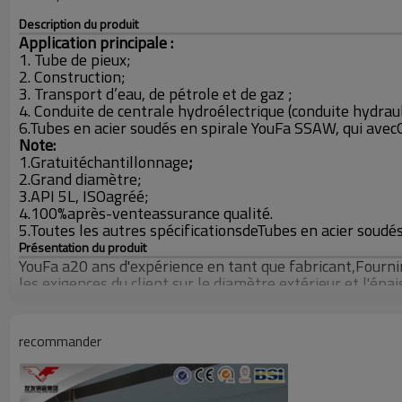
Description du produit
Application principale :
1. Tube de pieux;
2. Construction;
3. Transport d’eau, de pétrole et de gaz ;
4. Conduite de centrale hydroélectrique (conduite hydraul
6.
Tubes en acier soudés en spirale YouFa SSAW, qui avec
Note:
1.
Gratuit
échantillonnage
;
2.
Grand diamètre;
3.
API 5L, ISO
agréé;
4.
100%
après-vente
assurance qualité.
5.
Toutes les autres spécifications
de
Tubes en acier soudé
Présentation du produit
YouFa a
20 ans d'expérience en tant que fabricant
,
Fournir
les exigences du client
sur le diamètre extérieur et l'épa
Diamètre extérieur
Épaisseur de paroi
recommander
Longueur
Standard