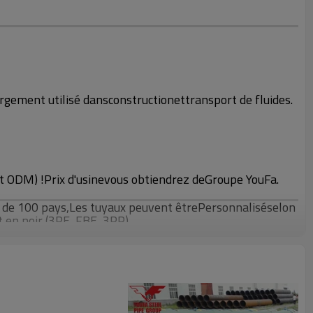
argement utilisé dans
construction
et
transport de fluides.
t ODM) !
Prix d'usine
vous obtiendrez de
Groupe YouFa
.
 de 100 pays,
Les tuyaux peuvent être
Personnalisé
selon
t en noir (3PE, FBE, 3PP).
406-1524 mm
, EN39, BS1387,
O 65