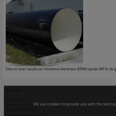
Matériel
Certificat
Finition du tuyau
Tube en acier soudé par résistance électrique (ERW)/spirale API 5L de
extrémité du tuyau
Marquage
Mots clé
Emballage
tuyau en acier
We use cookies to provide you with the best pos
tube en acier soudé
tube en acier spiralé
tuyau en acier API 5L x52