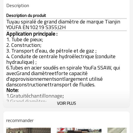
Description
Description du produit
Tuyau spiralé de grand diamètre de marque Tianjin
YOUFA EN10219 S355J2H
Application principale :
1. Tube de pieux;
2. Construction;
3. Transport d’eau, de pétrole et de gaz ;
4. Conduite de centrale hydroélectrique (conduite
hydraulique) ;
6.
Tubes en acier soudés en spirale YouFa SSAW, qui
avec
Grand diamètre
et
forte capacité
d'approvisionnement
sont
largement utilisé
dans
construction
et
transport de fluides.
Note:
1.
Gratuit
échantillonnage
;
2.
Grand diamètre;
VOIR PLUS
3.
API 5L, ISO
agréé;
4.
100%
après-vente
assurance qualité.
5.
Toutes les autres spécifications
de
Tubes en acier
recommander
soudés en spirale SSAW
sont disponibles
selon vos
besoins (OEM et ODM) !
Prix d'usine
vous obtiendrez