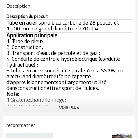
Description
Description du produit
Tube en acier spiralé au carbone de 28 pouces et
1 200 mm de grand diamètre de YOUFA
Application principale :
1. Tube de pieux;
2. Construction;
3. Transport d’eau, de pétrole et de gaz ;
4. Conduite de centrale hydroélectrique (conduite
hydraulique) ;
6.
Tubes en acier soudés en spirale YouFa SSAW, qui
avec
Grand diamètre
et
forte capacité
d'approvisionnement
sont
largement utilisé
dans
construction
et
transport de fluides.
Note:
1.
Gratuit
échantillonnage
;
2.
Grand diamètre;
VOIR PLUS
3.
API 5L, ISO
agréé;
4.
100%
après-vente
assurance qualité.
5.
Toutes les autres spécifications
de
Tubes en acier
recommander
soudés en spirale SSAW
sont disponibles
selon vos
besoins (OEM et ODM) !
Prix d'usine
vous obtiendrez