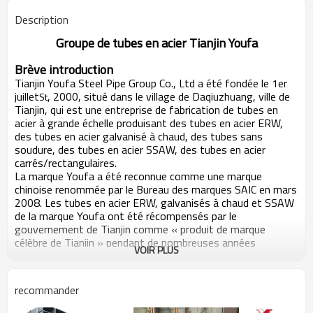
Description
Groupe de tubes en acier Tianjin Youfa
Brève introduction
Tianjin Youfa Steel Pipe Group Co., Ltd a été fondée le 1er
juillet
, 2000, situé dans le village de Daqiuzhuang, ville de
St
Tianjin, qui est une entreprise de fabrication de tubes en
acier à grande échelle produisant des tubes en acier ERW,
des tubes en acier galvanisé à chaud, des tubes sans
soudure, des tubes en acier SSAW, des tubes en acier
carrés/rectangulaires.
La marque Youfa a été reconnue comme une marque
chinoise renommée par le Bureau des marques SAIC en mars
2008. Les tubes en acier ERW, galvanisés à chaud et SSAW
de la marque Youfa ont été récompensés par le
gouvernement de Tianjin comme « produit de marque
célèbre de Tianjin » pendant de nombreuses années
VOIR PLUS
consécutives. Pendant six années consécutives, le groupe
Youfa a été classé parmi les 500 premières entreprises
chinoises du même secteur et parmi les 500 premiers
recommander
fabricants chinois. En 2012, le groupe Youfa s'est classé
375e parmi les 500 premières entreprises chinoises, 200e