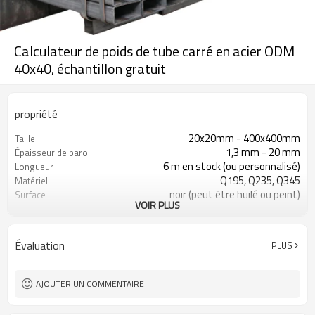
Calculateur de poids de tube carré en acier ODM
40x40, échantillon gratuit
propriété
20x20mm - 400x400mm
Taille
1,3 mm - 20 mm
Épaisseur de paroi
6 m en stock (ou personnalisé)
Longueur
Q195, Q235, Q345
Matériel
noir (peut être huilé ou peint)
Surface
VOIR PLUS
en paquets avec emballage PVC
Emballer
d'exportation
ASTM A53 Gr. A, B, C
Standard
Évaluation
PLUS
construction, matériau de
Application
construction
AJOUTER UN COMMENTAIRE