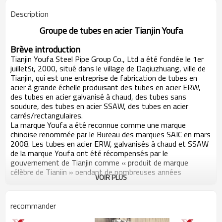
Description
Groupe de tubes en acier Tianjin Youfa
Brève introduction
Tianjin Youfa Steel Pipe Group Co., Ltd a été fondée le 1er
juillet
, 2000, situé dans le village de Daqiuzhuang, ville de
St
Tianjin, qui est une entreprise de fabrication de tubes en
acier à grande échelle produisant des tubes en acier ERW,
des tubes en acier galvanisé à chaud, des tubes sans
soudure, des tubes en acier SSAW, des tubes en acier
carrés/rectangulaires.
La marque Youfa a été reconnue comme une marque
chinoise renommée par le Bureau des marques SAIC en mars
2008. Les tubes en acier ERW, galvanisés à chaud et SSAW
de la marque Youfa ont été récompensés par le
gouvernement de Tianjin comme « produit de marque
célèbre de Tianjin » pendant de nombreuses années
VOIR PLUS
consécutives. Pendant six années consécutives, le groupe
Youfa a été classé parmi les 500 premières entreprises
chinoises du même secteur et parmi les 500 premiers
recommander
fabricants chinois. En 2012, le groupe Youfa s'est classé
375e parmi les 500 premières entreprises chinoises, 200e