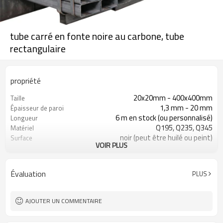
tube carré en fonte noire au carbone, tube
rectangulaire
propriété
20x20mm - 400x400mm
Taille
1,3 mm - 20 mm
Épaisseur de paroi
6 m en stock (ou personnalisé)
Longueur
Q195, Q235, Q345
Matériel
noir (peut être huilé ou peint)
Surface
VOIR PLUS
en paquets avec emballage PVC
Emballer
d'exportation
ASTM A53 Gr. A, B, C
Standard
Évaluation
PLUS
construction, matériau de
Application
construction
AJOUTER UN COMMENTAIRE