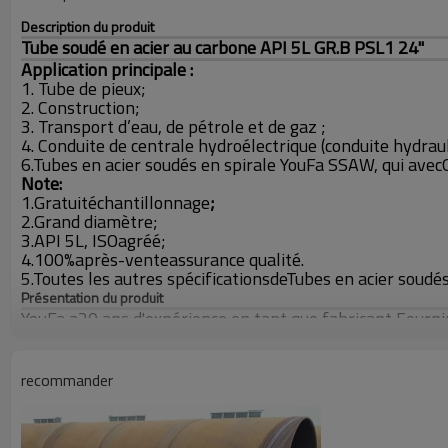
Description du produit
Tube soudé en acier au carbone API 5L GR.B PSL1 24"
Application principale :
1. Tube de pieux;
2. Construction;
3. Transport d’eau, de pétrole et de gaz ;
4. Conduite de centrale hydroélectrique (conduite hydraul
6.
Tubes en acier soudés en spirale YouFa SSAW, qui avec
Note:
1.
Gratuit
échantillonnage
;
2.
Grand diamètre;
3.
API 5L, ISO
agréé;
4.
100%
après-vente
assurance qualité.
5.
Toutes les autres spécifications
de
Tubes en acier soudé
Présentation du produit
YouFa a
20 ans d'expérience en tant que fabricant
,
Fournir
les exigences du client
sur le diamètre extérieur et l'épa
Diamètre extérieur
recommander
Épaisseur de paroi
Longueur