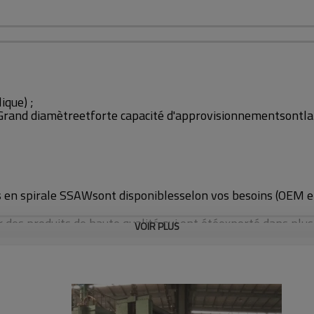
ique) ;
Grand diamètre
et
forte capacité d'approvisionnement
sont
l
s en spirale SSAW
sont disponibles
selon vos besoins (OEM e
 des produits de haute qualité qui ont été
exporté dans plus
VOIR PLUS
isseur de paroi avec traitement de surface galvanisé ou pein
8-30 mm
3-17M selon les exigences du client
API 5L, EN10255, EN10219, EN10210