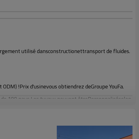
argement utilisé dans
construction
et
transport de fluides.
t ODM) !
Prix d'usine
vous obtiendrez de
Groupe YouFa
.
 de 100 pays,
Les tuyaux peuvent être
Personnalisé
selon
t en noir (3PE, FBE, 3PP).
406-1524 mm
, EN39, BS1387,