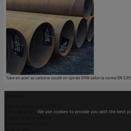
Standard
Matériel
Certificat
Finition du tuyau
Tube en acier au carbone soudé en spirale ERW selon la norme EN S3
extrémité du tuyau
Mots clé
Marquage
Tube en acier au carbone API 5L
Emballage
We use cookies to provide you with the best pos
API 5L GR.B PSL1 24
tuyau en acier au carbone
Tube soudé API 5L GR.B
tuyau en acier