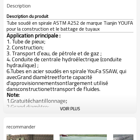
Description
Description du produit
Tube soudé en spirale ASTM A252 de marque Tianjin YOUFA
pour la construction et le battage de tuyaux
Application principale :
1. Tube de pieux;
2. Construction;
3. Transport d’eau, de pétrole et de gaz ;
4. Conduite de centrale hydroélectrique (conduite
hydraulique) ;
6.
Tubes en acier soudés en spirale YouFa SSAW, qui
avec
Grand diamètre
et
forte capacité
d'approvisionnement
sont
largement utilisé
dans
construction
et
transport de fluides.
Note:
1.
Gratuit
échantillonnage
;
2.
Grand diamètre;
VOIR PLUS
3.
API 5L, ISO
agréé;
4.
100%
après-vente
assurance qualité.
5.
Toutes les autres spécifications
de
Tubes en acier
recommander
soudés en spirale SSAW
sont disponibles
selon vos
besoins (OEM et ODM) !
Prix d'usine
vous obtiendrez