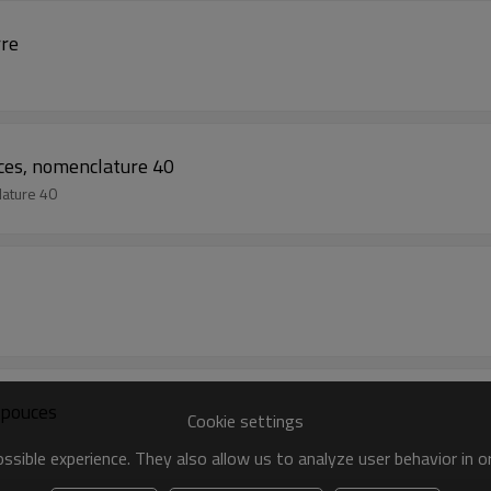
rre
ces, nomenclature 40
lature 40
 pouces
Cookie settings
sible experience. They also allow us to analyze user behavior in 