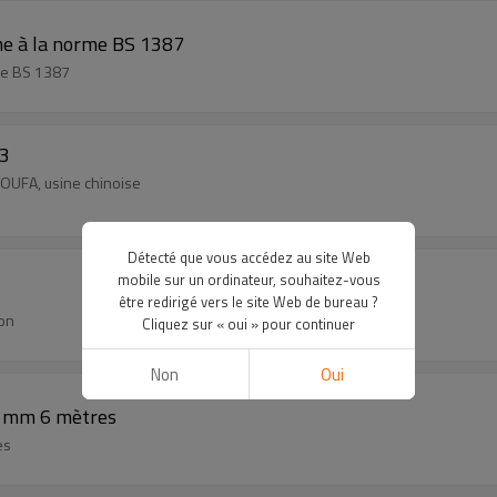
me à la norme BS 1387
me BS 1387
53
YOUFA, usine chinoise
Détecté que vous accédez au site Web
mobile sur un ordinateur, souhaitez-vous
être redirigé vers le site Web de bureau ?
ion
Cliquez sur « oui » pour continuer
Non
Oui
3 mm 6 mètres
es