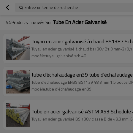
Entrez un terme de recherche
Tube En Acier Galvanisé
54
Produits Trouvés Sur
Tuyau en acier galvanisé à chaud BS1387 Sch
Tuyau en acier galvanisé à chaud bs1387 21,3 mm-219,1 
modèle:tuyau galvanisé sch 40
tube d'échafaudage en39 tube d'échafaudage 
Tube d'échafaudage EN39 BS1139 48,3 mm 1,5 pouce DN
modèle:tube d'échafaudage en39
Tube en acier galvanisé ASTM A53 Schedule
Tuyau en acier galvanisé BS 1387 classe B de 48,3 mm, 6 