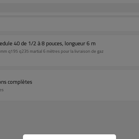
edule 40 de 1/2 à 8 pouces, longueur 6 m
mm q195 q235 martial 6 mètres pour la livraison de gaz
ions complètes
es