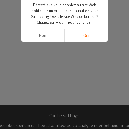
Détecté que vous accédez au site Web
mobile sur un ordinateur, souhaitez-vous
être redirigé vers le site Web de bureau ?
Cliquez sur « oui » pour continuer
Non
Oui
Cookie settings
sible experience. They also allow us to analyze user behavior in 