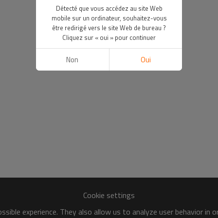
Détecté que vous accédez au site Web
mobile sur un ordinateur, souhaitez-vous
être redirigé vers le site Web de bureau ?
Cliquez sur « oui » pour continuer
Non
Oui
Cookie settings
sible experience. They also allow us to analyze user behavior in 