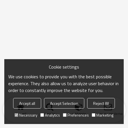
Cookie settings
We use cookies to provide you with the best possible
experience. They also allow us to analyze user behavior in
order to constantly improve the website for you.
Accept all
Accept Selection
Reject All
Accueil
chercher
catégorie
Envoyer une demand
Necessary
Analytics
Preferences
Marketing