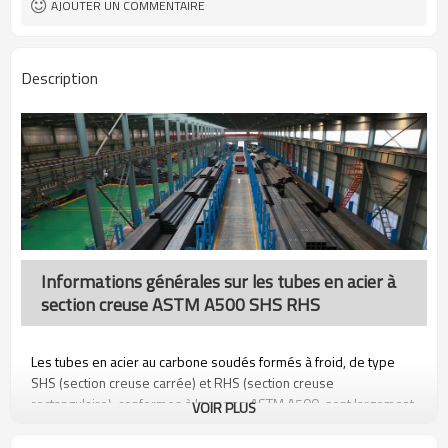
AJOUTER UN COMMENTAIRE
construction
Description
Informations générales sur les tubes en acier à
section creuse ASTM A500 SHS RHS
Les tubes en acier au carbone soudés formés à froid, de type
SHS (section creuse carrée) et RHS (section creuse
rectangulaire), conformes à la norme ASTM A500, sont largement
VOIR PLUS
utilisés dans les applications porteuses, telles que les structures
de bâtiments et les supports mécaniques. Les tubes en acier