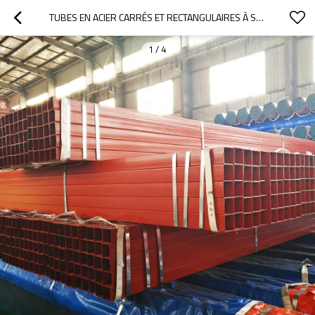
TUBES EN ACIER CARRÉS ET RECTANGULAIRES À SECTION CREUSE ASTM A500
1
/
4