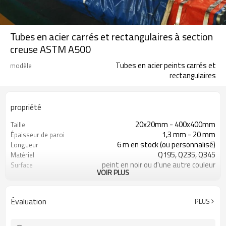
Tubes en acier carrés et rectangulaires à section
creuse ASTM A500
Tubes en acier peints carrés et
modèle
rectangulaires
propriété
20x20mm - 400x400mm
Taille
1,3 mm - 20 mm
Épaisseur de paroi
6 m en stock (ou personnalisé)
Longueur
Q195, Q235, Q345
Matériel
peint en noir ou d'une autre couleur
Surface
VOIR PLUS
en paquets avec emballage PVC
Emballer
d'exportation
ASTM A53 Gr. A, B, C
Standard
Évaluation
PLUS
10
Lignes de production
800 000 tonnes par an
Capacité de production
construction, matériau de
Application