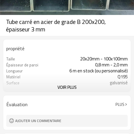
Tube carré en acier de grade B 200x200,
épaisseur 3 mm
propriété
20x20mm - 100x100mm
Taille
0,8 mm - 2,0 mm
Épaisseur de paroi
6 m en stock (ou personnalisé)
Longueur
Q195
Matériel
galvanisé
Surface
VOIR PLUS
en paquets avec emballage PVC
Emballer
d'exportation
Évaluation
PLUS
AJOUTER UN COMMENTAIRE