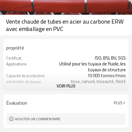
Vente chaude de tubes en acier au carbone ERW
avec emballage en PVC
propriété
ISO, BSI, BV, SGS
Certificat
Utilisé pour les tuyaux de fluide, les
Applications
tuyaux de structure
10 000 tonnes/mois
Capacité de production
lisse, rainuré, biseauté, fileté
extrémités de tuyaux
VOIR PLUS
Noir, huilé, peint, galvanisé
Traitement de surface
5800/6000 mm ou selon les besoins
Longueur
1,0-5,0 mm
Épaisseur
Évaluation
PLUS
19-355 mm
Diamètre extérieur
Q195 Q235 Q345
Matériel
ASTM, BS, GB, JIS
Standard
AJOUTER UN COMMENTAIRE