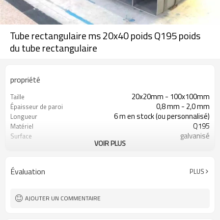
Tube rectangulaire ms 20x40 poids Q195 poids
du tube rectangulaire
propriété
20x20mm - 100x100mm
Taille
0,8 mm - 2,0 mm
Épaisseur de paroi
6 m en stock (ou personnalisé)
Longueur
Q195
Matériel
galvanisé
Surface
VOIR PLUS
en paquets avec emballage PVC
Emballer
d'exportation
Évaluation
PLUS
AJOUTER UN COMMENTAIRE