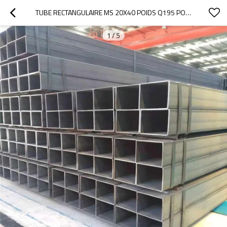
TUBE RECTANGULAIRE MS 20X40 POIDS Q195 POIDS DU TUBE RECTANGULAIRE
1
/
5