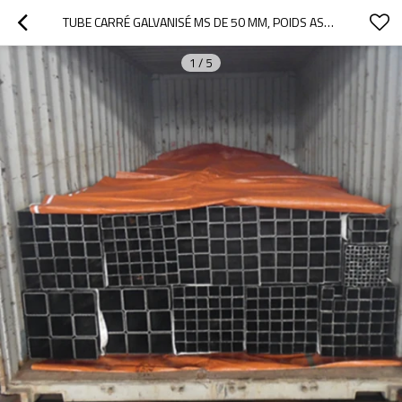
TUBE CARRÉ GALVANISÉ MS DE 50 MM, POIDS ASTM A500
1
/
5