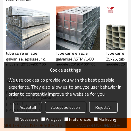
tube carré en acier
Tube carré en acier
Tube carré gal
galvanisé, épaisseur de
galvanisé ASTM A500 de
25x25, tube cr
modèle : 20*20-400*400
modèle : 20*20-400*400
modèle : 20*2
paroi
2 à 16 mm d'épaisseur
1 pouce x 1 p
Cookie settings
Tube en acier à section creuse carrée
Tube carré
We use cookies to provide you with the best possible
Mots clé
Tube en acier rectangulaire
experience. They also allow us to analyze user behavior in
Tube en acier carré et rectangulaire
poids du tuyau carré ms
order to constantly improve the website for you.
Tube carré de haute qualité de marque Youfa
poids du tube carré galvanisé ms
poids du tuyau carré ms
Accept all
Accept Selection
Reject All
poids du tuyau carré
Necessary
Analytics
Preferences
Marketing
AJOUTER À LA LISTE DE SOUHAITS
ENVOYER UNE DEMANDE