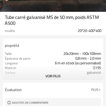
Tube carré galvanisé MS de 50 mm, poids ASTM
A500
20*20-400*400
modèle
propriété
20x20mm - 100x100mm
Taille
0,8 mm - 2,0 mm
Épaisseur de paroi
6 m en stock (ou personnalisé)
Longueur
Q195
Matériel
galvanisé
Surface
VOIR PLUS
en paquets avec emballage PVC
Emballer
d'exportation
30 - 120 g/m2
Revêtement de zinc
Évaluation
PLUS
10
Lignes de production
800 000 tonnes par an
Capacité de production
construction, matériau de
Application
AJOUTER UN COMMENTAIRE
construction