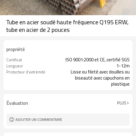
Tube en acier soudé haute fréquence Q195 ERW,
tube en acier de 2 pouces
propriété
ISO 9001:2000 et CE, certifié SGS
Certificat
1-12m
Longueur
Lisse ou fileté avec douilles ou
Protecteur d'extrémité
biseauté avec capuchons en
plastique
Forme ronde
Forme
Restes explosifs de guerre
Taper
Évaluation
PLUS
AJOUTER UN COMMENTAIRE