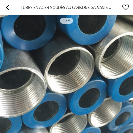
TUBES EN ACIER SOUDÉS AU CARBONE GALVANISÉS À CHAUD SELON LE CODE HS
1
/
5