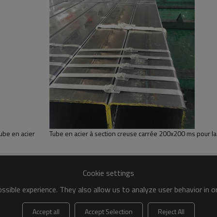
ube en acier
Tube en acier à section creuse carrée 200x200 ms pour la
Cookie settings
sible experience. They also allow us to analyze user behavior in 
Accept all
Accept Selection
Reject All