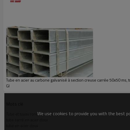
Tube en acier à section creuse carrée
Tube carré
Tube en acier rectangulaire
Tube en acier carré et rectangulaire
Tube carré de haute qualité de marque Youfa
Tube en acier au carbone galvanisé à section creuse carrée 50x50 ms, t
GI
Mots clé
We use cookies to provide you with the best pos
Tube et tuyau rond en acier doux de 19 mm
tube carré en acier doux
tube en acier doux