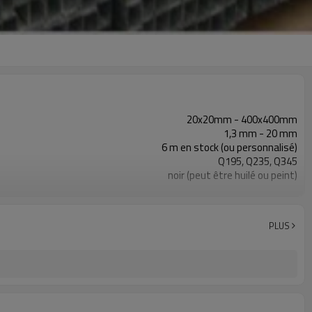
20x20mm - 400x400mm
1,3 mm - 20 mm
6 m en stock (ou personnalisé)
Q195, Q235, Q345
noir (peut être huilé ou peint)
en paquets avec emballage PVC d'exportation
ASTM A53 Gr. A, B, C
10
PLUS
800 000 tonnes par an
construction, matériau de construction