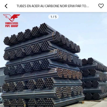
TUBES EN ACIER AU CARBONE NOIR ERW PAR TONNE, TUBES DE 1/2 À 8 POUCES
1
/
5