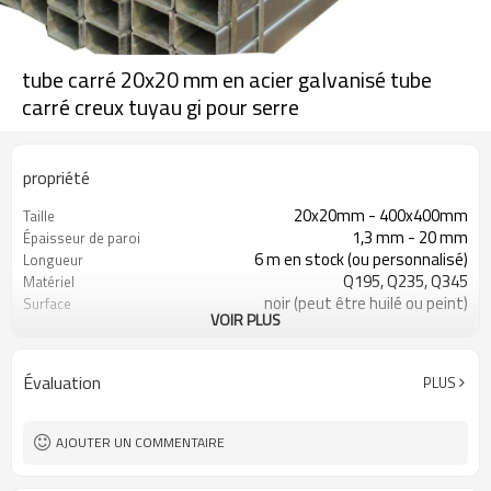
tube carré 20x20 mm en acier galvanisé tube
carré creux tuyau gi pour serre
propriété
20x20mm - 400x400mm
Taille
1,3 mm - 20 mm
Épaisseur de paroi
6 m en stock (ou personnalisé)
Longueur
Q195, Q235, Q345
Matériel
noir (peut être huilé ou peint)
Surface
VOIR PLUS
en paquets avec emballage PVC
Emballer
d'exportation
ASTM A53 Gr. A, B, C
Standard
Évaluation
PLUS
construction, matériau de
Application
construction
AJOUTER UN COMMENTAIRE