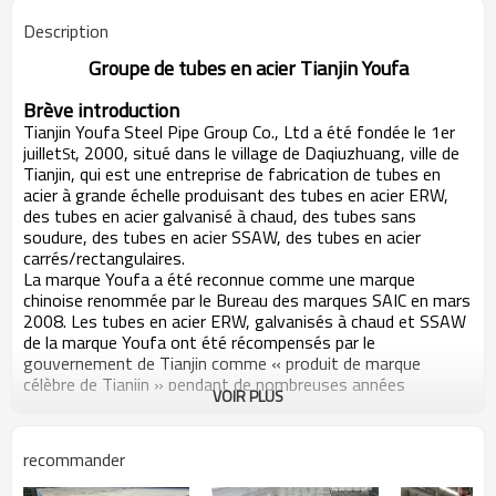
Description
Groupe de tubes en acier Tianjin Youfa
Brève introduction
Tianjin Youfa Steel Pipe Group Co., Ltd a été fondée le 1er
juillet
, 2000, situé dans le village de Daqiuzhuang, ville de
St
Tianjin, qui est une entreprise de fabrication de tubes en
acier à grande échelle produisant des tubes en acier ERW,
des tubes en acier galvanisé à chaud, des tubes sans
soudure, des tubes en acier SSAW, des tubes en acier
carrés/rectangulaires.
La marque Youfa a été reconnue comme une marque
chinoise renommée par le Bureau des marques SAIC en mars
2008. Les tubes en acier ERW, galvanisés à chaud et SSAW
de la marque Youfa ont été récompensés par le
gouvernement de Tianjin comme « produit de marque
célèbre de Tianjin » pendant de nombreuses années
VOIR PLUS
consécutives. Pendant six années consécutives, le groupe
Youfa a été classé parmi les 500 premières entreprises
chinoises du même secteur et parmi les 500 premiers
recommander
fabricants chinois. En 2012, le groupe Youfa s'est classé
375e parmi les 500 premières entreprises chinoises, 200e