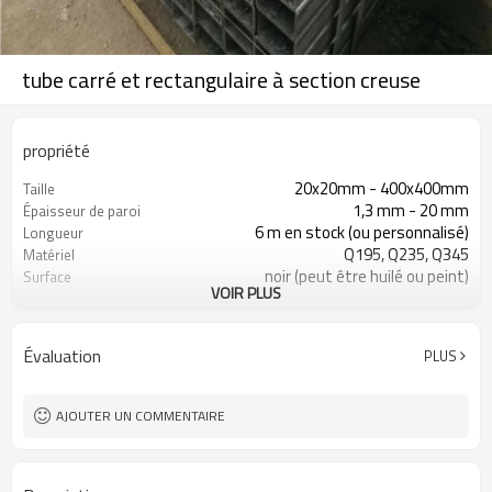
tube carré et rectangulaire à section creuse
propriété
20x20mm - 400x400mm
Taille
1,3 mm - 20 mm
Épaisseur de paroi
6 m en stock (ou personnalisé)
Longueur
Q195, Q235, Q345
Matériel
noir (peut être huilé ou peint)
Surface
VOIR PLUS
en paquets avec emballage PVC
Emballer
d'exportation
ASTM A53 Gr. A, B, C
Standard
Évaluation
PLUS
10
Lignes de production
800 000 tonnes par an
Capacité de production
construction, matériau de
Application
AJOUTER UN COMMENTAIRE
construction