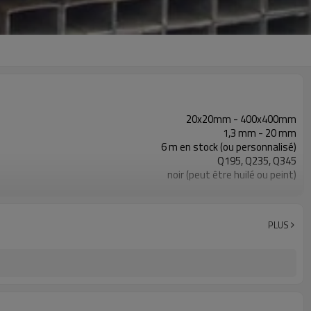
20x20mm - 400x400mm
1,3 mm - 20 mm
6 m en stock (ou personnalisé)
Q195, Q235, Q345
noir (peut être huilé ou peint)
en paquets avec emballage PVC d'exportation
ASTM A53 Gr. A, B, C
construction, matériau de construction
PLUS