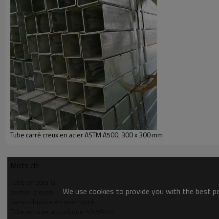
Tube carré creux en acier ASTM A500, 300 x 300 mm
Mots clé
Tube en acier GI
We use cookies to provide you with the best pos
section creuse
Carré tubulaire en acier carré
Tube en acier au carbone 50x50 ms