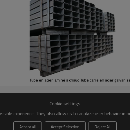
Tube en acier laminé à chaud Tube carré en acier galvanis
Cookie settings
sible experience. They also allow us to analyze user behavior in 
Accept all
Accept Selection
Reject All