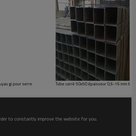
uyau gi pour serre
Tube carré 50x50 épaisseur 0,6-16 mm limite
order to constantly improve the website for you.