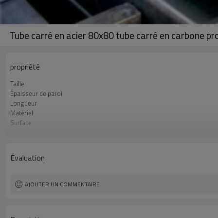
Tube carré en acier 80x80 tube carré en carbone pro
propriété
Taille
Épaisseur de paroi
Longueur
Matériel
Surface
Emballer
Standard
Lignes de production
Évaluation
Capacité de production
Application
AJOUTER UN COMMENTAIRE