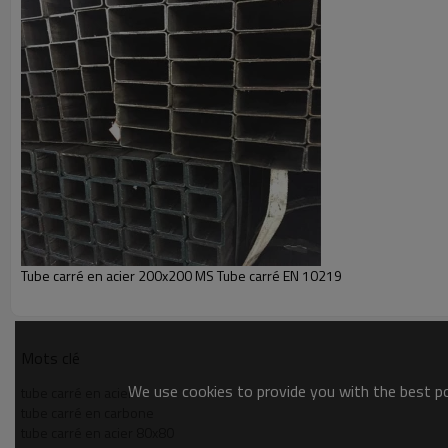
Tube en acier à section creuse carrée
Tube carré
Tube en acier rectangulaire
Tube en acier carré et rectangulaire
Tube carré de haute qualité de marque Youfa
Tube carré en acier 200x200 MS Tube carré EN 10219
Mots clé
We use cookies to provide you with the best pos
tube carré en acier
tube carré en carbone
tube carré en acier 80x80