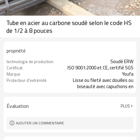
Tube en acier au carbone soudé selon le code HS
de 1/2 à 8 pouces
propriété
Soudé ERW
technologie de production
ISO 9001:2000 et CE, certifié SGS
Certificat
Youfa
Marque
Lisse ou fileté avec douilles ou
Protecteur d'extrémité
biseauté avec capuchons en
plastique
ST37/ST52, STK400/STK500,
Matériel
Q235/Q345, S235JR
Évaluation
PLUS
AJOUTER UN COMMENTAIRE