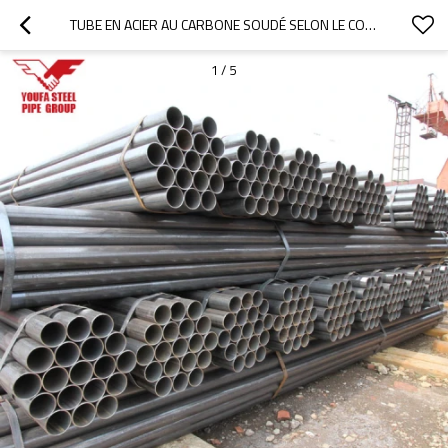
TUBE EN ACIER AU CARBONE SOUDÉ SELON LE CODE HS DE 1/2 À 8 POUCES
1
/
5