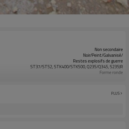
Non secondaire
Noir/Peint/Galvanisé/
Restes explosifs de guerre
ST37/ST52, STK400/STK500, Q235/Q345, S235JR
Forme ronde
Transport Eau, Construction
sse ou fileté avec douilles ou biseauté avec capuchons en plastique
1-12m
PLUS