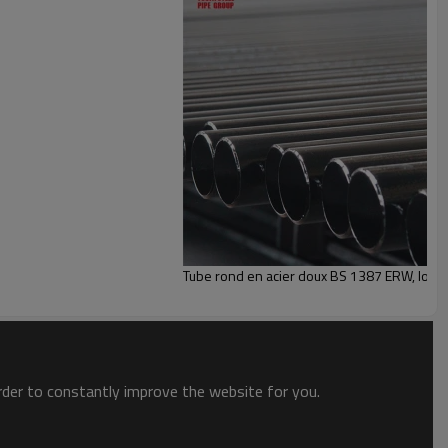
ionnement,
sont
largement utilisés dans
la structure en
nt
;
les
selon vos besoins (OEM et ODM) !
Prix d'usine
chez
ns plus de 100 pays.
Les tuyaux peuvent être
e noire ou huilée
(traitement de surface).
Tube rond en acier doux BS 1387 ERW, long
order to constantly improve the website for you.