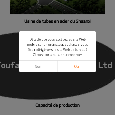
Usine de tubes en acier du Shaanxi
Détecté que vous accédez au site Web
mobile sur un ordinateur, souhaitez-vous
être redirigé vers le site Web de bureau ?
Cliquez sur « oui » pour continuer
Non
Oui
Capacité de production